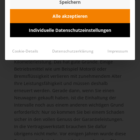
Speichern
bleibt deshalb erhalten.
Alle akzeptieren
Bleiben Sie im Rhythmus!
Individuelle Datenschutzeinstellungen
In Abhängigkeit von Hersteller und Motortyp
variieren die Inspektionsintervalle Ihres Fahrzeuges
– in jedem Fall sind zwei Daten entscheidend,
Cookie-Details
Datenschutzerklärung
Impressum
nämlich das Fahrzeugalter und die
Kilometerleistung. Das hat gute Gründe. Einige
Betriebsmittel wie um Beispiel Motoröl oder
Bremsflüssigkeit verlieren mit zunehmendem Alter
Ihre Leistungsfähigkeit und müssen deshalb
erneuert werden. Gerade dann, wenn Sie einen
Neuwagen gekauft haben, ist die Einhaltung der
Intervalle noch aus einem anderen wichtigen Grund
erforderlich: Nur so kommen Sie bei einem Schaden
sicher in den vollen Genuss der Garantieleistungen.
In die Vertragswerkstatt brauchen Sie dafür
übrigens nicht mehr. Vor einigen Jahren wurde diese