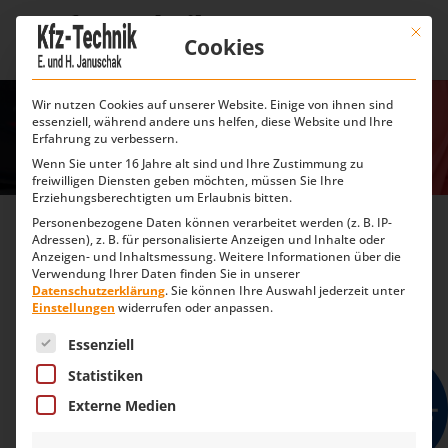
Mit die
Access
Cookies
Search
Form
Wir nutzen Cookies auf unserer Website. Einige von ihnen sind
essenziell, während andere uns helfen, diese Website und Ihre
Erfahrung zu verbessern.
Wenn Sie unter 16 Jahre alt sind und Ihre Zustimmung zu
freiwilligen Diensten geben möchten, müssen Sie Ihre
Wartungen
Achsvermessungen
Reparaturen
Erziehungsberechtigten um Erlaubnis bitten.
Personenbezogene Daten können verarbeitet werden (z. B. IP-
Adressen), z. B. für personalisierte Anzeigen und Inhalte oder
Anzeigen- und Inhaltsmessung.
Weitere Informationen über die
Verwendung Ihrer Daten finden Sie in unserer
INSPEKTION
Datenschutzerklärung
.
Sie können Ihre Auswahl jederzeit unter
Einstellungen
widerrufen oder anpassen.
Bei der Kfz-Inspektion wird Ihr Fahrzeug regelmäßig
Es folgt eine Liste der Service-Gruppen, für die eine Einwilli
Essenziell
auf Sicherheit und Funktionsfähigkeit untersucht.
Wir konzentrieren uns auf die wichtigsten Teile und
Statistiken
prüfen unter anderem Flüssigkeitsstände und
Externe Medien
Bremsleistung. Wir inspizieren Ihr Fahrzeug streng
nach den Herstellervorgaben, Ihre Fahrzeuggarantie